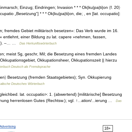
arsch; Einzug; Eindringen; Invasion * * * Ok|ku|pa|ti|on 〈f. 20〉
patio „Besetzung“] * * * Ok|ku|pa|ti|on, die; , en [lat. occupatio]:
; fremdes Gebiet militärisch besetzen«: Das Verb wurde im 16.
 entlehnt, einer Bildung zu lat. capere »nehmen, fassen,
eren). –… …
Das Herkunftswörterbuch
 , en; meist Sg, geschr, Mil; die Besetzung eines fremden Landes
 Okkupationsgebiet, Okkupationsheer, Okkupationszeit || hierzu
terbuch Deutsch als Fremdsprache
.: en〉 Besetzung (fremden Staatsgebietes); Syn. Okkupierung
kalische Deutsches Wörterbuch
gleichbed. lat. occupatio>: 1. (abwertend) [militärische] Besetzung
nung herrenlosen Gutes (Rechtsw.); vgl. ↑...ation/...ierung …
Das
Advertising
18+