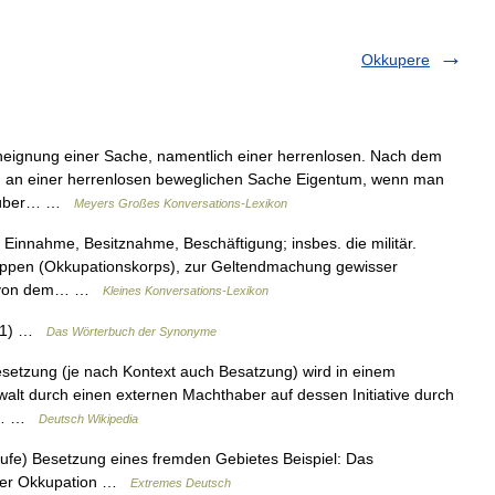
Okkupere
 Aneignung einer Sache, namentlich einer herrenlosen. Nach dem
an an einer herrenlosen beweglichen Sache Eigentum, wenn man
hierüber… …
Meyers Großes Konversations-Lexikon
 Einnahme, Besitznahme, Beschäftigung; insbes. die militär.
uppen (Okkupationskorps), zur Geltendmachung gewisser
er von dem… …
Kleines Konversations-Lexikon
g(1) …
Das Wörterbuch der Synonyme
setzung (je nach Kontext auch Besatzung) wird in einem
alt durch einen externen Machthaber auf dessen Initiative durch
mit… …
Deutsch Wikipedia
ufe) Besetzung eines fremden Gebietes Beispiel: Das
nter Okkupation …
Extremes Deutsch