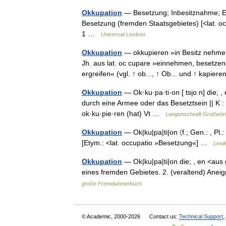
Okkupation
— Besetzung; Inbesitznahme; Einm
Besetzung (fremden Staatsgebietes) [<lat. occu
1 …
Universal-Lexikon
Okkupation
— okkupieren »in Besitz nehmen
Jh. aus lat. oc cupare »einnehmen, besetzen«
ergreifen« (vgl. ↑ ob..., ↑ Ob... und ↑ kapi
Okkupation
— Ok·ku·pa·ti·on [ tsi̯oːn] die;
durch eine Armee oder das Besetztsein || K :
ok·ku·pie·ren (hat) Vt …
Langenscheidt Großwör
Okkupation
— Ok|ku|pa|ti|on 〈f.; Gen.: , Pl
[Etym.: <lat. occupatio »Besetzung«] …
Lexi
Okkupation
— Ok|ku|pa|ti|on die; , en <aus 
eines fremden Gebietes. 2. (veraltend) Aneig
große Fremdwörterbuch
© Academic, 2000-2026
Contact us:
Technical Support
,