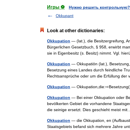
Игры ⚽
Нужно решить контрольную?
Okkupant
Look at other dictionaries:
Okkupation
— (lat.), die Besitzergreifung,
Bürgerlichen Gesetzbuch, § 958, erwirbt m
sie in Eigenbesitz (s. Besitz) nimmt. Vgl. 
Okkupation
— Okkupatiōn (lat.), Besetzung,
Besetzung eines Landes durch feindliche Tr
Rechtsansprüche oder um die Erfüllung d
Okkupation
— Okkupation,die:⇨Besetzun
Okkupation
— Bei einer Okkupation oder Be
bevölkerten Gebiet die vorhandene Staatsgew
die seinige ersetzt. Dies geschieht meist 
Okkupation
— die Okkupation, en (Aufbaust
Staatsgebiets befand sich mehrere Jahre u