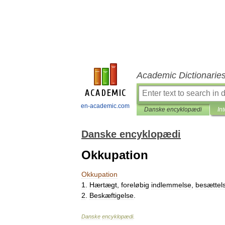
Academic Dictionarie
en-academic.com
Danske encyklopædi
In
Danske encyklopædi
Okkupation
Okkupation
1
.
Hærtægt
,
foreløbig
indlemmelse
,
besættel
2
.
Beskæftigelse
.
Danske
encyklopædi
.