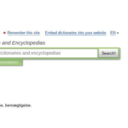
Remember this site
Embed dictionaries into your website
EN
s and Encyclopedias
Search!
terpretations
se
,
bemægtigelse
.